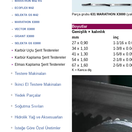
-
MARATHON M42 RS
-
ECOFLEX M42
Parça grubu
631 MARATHON X3000
(yak
-
SELEKTA GS M42
-
MARATHON X3000
Boyutlar
-
VECTOR X3000
Genişlik × kalınlık
-
GIGANT X3000
mm
inç
27 x 0,90
1-1/16 x 0
-
SELEKTA GS X3000
34 x 1,10
1-3/8 x 0.0
Karbür Uçlu Şerit Testereler
»
41 x 1,30
1-5/8 x 0.0
Karbür Kaplama Şerit Testereler
»
54 x 1,60
2-1/8 x 0.0
Elmas Kaplama Şerit Testereler
»
67 x 1,60
2-5/8 x 0.0
K = Kanca diş
Testere Makinaları
İkinci El Testere Makinaları
Yedek Parçalar
Soğutma Sıvıları
Hidrolik Yağ ve Aksesuarları
İsteğe Göre Özel Üretimler