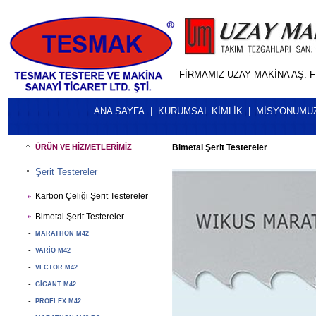
FİRMAMIZ UZAY MAKİNA AŞ. 
ANA SAYFA
|
KURUMSAL KİMLİK
|
MİSYONUMU
ÜRÜN VE HİZMETLERİMİZ
Bimetal Şerit Testereler
Şerit Testereler
Karbon Çeliği Şerit Testereler
»
Bimetal Şerit Testereler
»
-
MARATHON M42
-
VARIO M42
-
VECTOR M42
-
GIGANT M42
-
PROFLEX M42