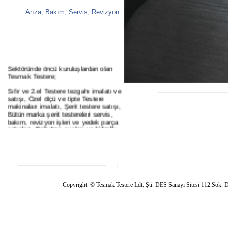
Arıza, Bakım, Servis, Revizyon
Sektöründe öncü kuruluşlardan olan
Tesmak Testere;
Sıfır ve 2.el Testere tezgahı imalatı ve
satışı, Özel ölçü ve tipte Testere
makinaları imalatı, Şerit testere satışı,
Bütün marka şerit testereleri servis,
bakım, revizyon işleri ve yedek parça
satışları, Soğutma sıvıları ve hidrolik
yağları satışı, periyodik ve acil servsi
hizmetlerini vermektedir.
Lütfen Bizi Takip Etmeye Devam
Ediniz...
Copyright © Tesmak Testere Ldt. Şti.
DES Sanayi Sitesi 112.So