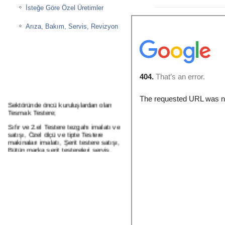
İsteğe Göre Özel Üretimler
Arıza, Bakım, Servis, Revizyon
Sektöründe öncü kuruluşlardan olan
Tesmak Testere;
Sıfır ve 2.el Testere tezgahı imalatı ve
satışı, Özel ölçü ve tipte Testere
makinaları imalatı, Şerit testere satışı,
Bütün marka şerit testereleri servis,
bakım, revizyon işleri ve yedek parça
satışları, Soğutma sıvıları ve hidrolik
yağları satışı, periyodik ve acil servsi
hizmetlerini vermektedir.
Lütfen Bizi Takip Etmeye Devam
Ediniz...