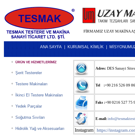
FİRMAMIZ UZAY MAKİNA AŞ
ANA SAYFA
|
KURUMSAL KİMLİK
|
MİSYONUMU
ÜRÜN VE HİZMETLERİMİZ
DES Sanayi Sit
Adres:
Şerit Testereler
Testere Makinaları
216 526 09 8
Tel :
+90
İkinci El Testere Makinaları
0216 527 75 
Faks :
+90
Yedek Parçalar
Soğutma Sıvıları
info@tesmaktest
E-mail:
Hidrolik Yağ ve Aksesuarları
Instagram
https://instagram