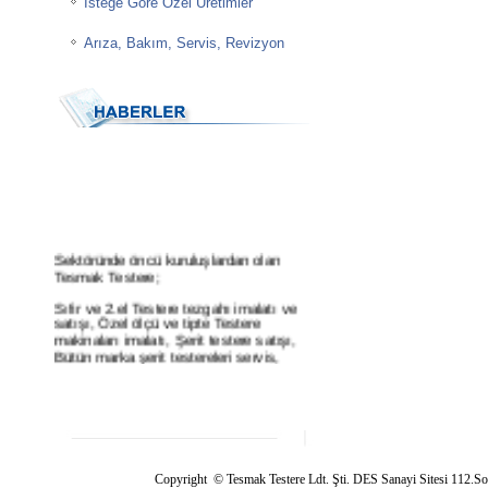
İsteğe Göre Özel Üretimler
Arıza, Bakım, Servis, Revizyon
Sektöründe öncü kuruluşlardan olan
Tesmak Testere;
Sıfır ve 2.el Testere tezgahı imalatı ve
satışı, Özel ölçü ve tipte Testere
makinaları imalatı, Şerit testere satışı,
Bütün marka şerit testereleri servis,
bakım, revizyon işleri ve yedek parça
satışları, Soğutma sıvıları ve hidrolik
yağları satışı, periyodik ve acil servsi
hizmetlerini vermektedir.
Lütfen Bizi Takip Etmeye Devam
Ediniz...
Copyright © Tesmak Testere Ldt. Şti.
DES Sanayi Sitesi 11