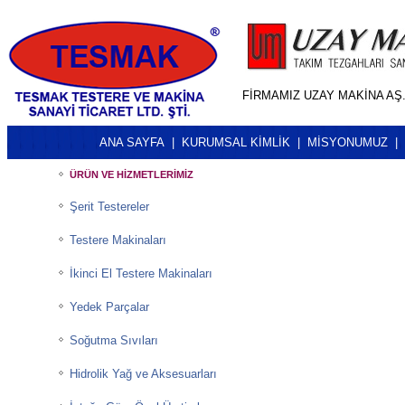
FİRMAMIZ UZAY MAKİNA AŞ
ANA SAYFA
|
KURUMSAL KİMLİK
|
MİSYONUMUZ
ÜRÜN VE HİZMETLERİMİZ
Şerit Testereler
Testere Makinaları
İkinci El Testere Makinaları
Yedek Parçalar
Soğutma Sıvıları
Hidrolik Yağ ve Aksesuarları