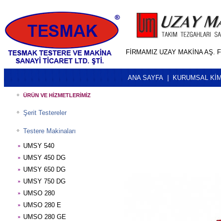
FİRMAMIZ UZAY MAKİNA AŞ. F
ANA SAYFA
|
KURUMSAL KİM
ÜRÜN VE HİZMETLERİMİZ
Şerit Testereler
Testere Makinaları
UMSY 540
»
UMSY 450 DG
»
UMSY 650 DG
»
UMSY 750 DG
»
UMSO 280
»
UMSO 280 E
»
UMSO 280 GE
»