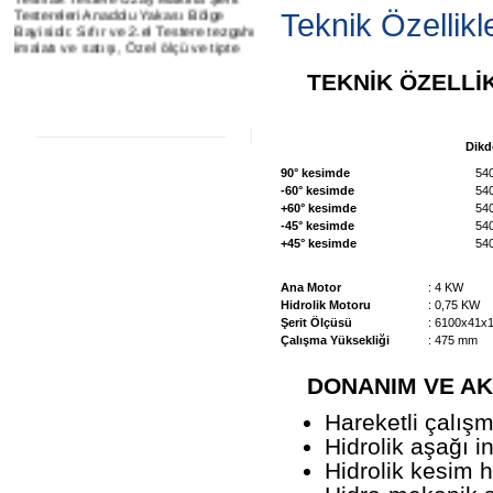
Testereleri Anadolu Yakası Bölge
Teknik Özellikl
Bayisidir. Sıfır ve 2.el Testere tezgahı
imalatı ve satışı, Özel ölçü ve tipte
Testere makinaları imalatı, Şerit
testere satışı, Bütün marka şerit
TEKNİK ÖZELLİ
testereleri servis, bakım, revizyon
işleri ve yedek parça satışları,
Soğutma sıvıları ve hidrolik yağları
satışı, periyodik ve acil servsi
Dikd
hizmetlerini vermektedir.
90° kesimde
54
Lütfen Bizi Takip Etmeye Devam
-60° kesimde
54
Ediniz...
+60° kesimde
54
-45° kesimde
54
+45° kesimde
54
Ana Motor
: 4 KW
Hidrolik Motoru
: 0,75 KW
Şerit Ölçüsü
: 6100x41x
Çalışma Yüksekliği
: 475 mm
DONANIM VE AK
Hareketli çalı
Hidrolik aşağı in
Hidrolik kesim h