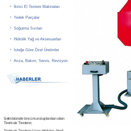
İkinci El Testere Makinaları
Yedek Parçalar
Soğutma Sıvıları
Hidrolik Yağ ve Aksesuarları
İsteğe Göre Özel Üretimler
Arıza, Bakım, Servis, Revizyon
Sektöründe öncü kuruluşlardan olan
Tesmak Testere;
Tesmak Testere Uzay Makina Şerit