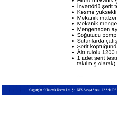
Hidro-mekanik ş
İnvertörlü şerit 
Kesme yüksekli
Mekanik malze
Mekanik mengen
Mengeneden ayar
Soğutucu pompa
Sütunlarda çalış
Şerit koptuğund
Altı rulolu 120
1 adet şerit te
takılmış olarak)
Copyright © Tesmak Testere Ldt. Şti.
DES Sanayi Sitesi 112.Sok.