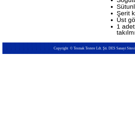
Sütunl
Şerit 
Üst gö
1 adet
takılm
Copyright © Tesmak Testere Ldt. Şti.
DES Sanayi Sit