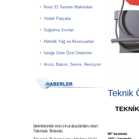
İkinci El Testere Makinaları
Yedek Parçalar
Soğutma Sıvıları
Hidrolik Yağ ve Aksesuarları
İsteğe Göre Özel Üretimler
Arıza, Bakım, Servis, Revizyon
Teknik Ö
TEKNİK
Sektöründe öncü kuruluşlardan olan
Tesmak Testere;
90° kesimde
Tesmak Testere Uzay Makina Şerit
+60° ‹ kesimde