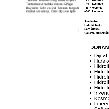
Testereleri Anadolu Yakası Bölge
+45° ‹ kesimde
Bayisidir. Sıfır ve 2.el Testere tezgahı
-45° › kesimde
imalatı ve satışı, Özel ölçü ve tipte
+30° ‹ kesimde
Testere makinaları imalatı, Şerit
testere satışı, Bütün marka şerit
testereleri servis, bakım, revizyon
Ana Motor
işleri ve yedek parça satışları,
Hidrolik Motoru
Soğutma sıvıları ve hidrolik yağları
Şerit Ölçüsü
satışı, periyodik ve acil servsi
Çalışma Yüksekliği
hizmetlerini vermektedir.
Lütfen Bizi Takip Etmeye Devam
Ediniz...
DONANI
Dijita
Harek
Hidrol
Hidrol
Hidrol
Hidrol
Hidrol
İnvent
Kesme 
Lineer
Soğut