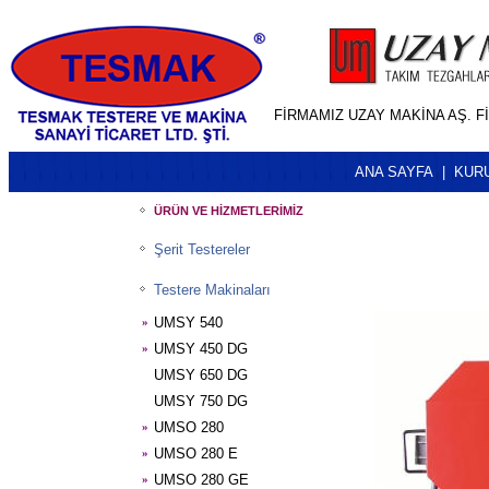
FİRMAMIZ UZAY MAKİNA AŞ. F
ANA SAYFA
|
KURU
ÜRÜN VE HİZMETLERİMİZ
Şerit Testereler
Testere Makinaları
UMSY 540
»
UMSY 450 DG
»
UMSY 650 DG
UMSY 750 DG
UMSO 280
»
UMSO 280 E
»
UMSO 280 GE
»